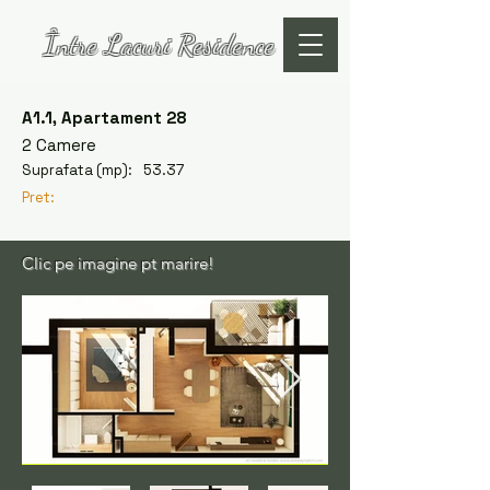
Între Lacuri Residence
A1.1, Apartament 28
2 Camere
Suprafata (mp):
53.37
Pret:
Clic pe imagine pt marire!