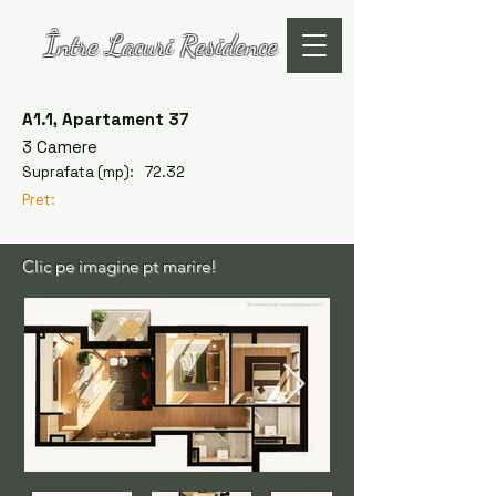
Între Lacuri Residence
A1.1, Apartament 37
3 Camere
Suprafata (mp):
72.32
Pret:
Clic pe imagine pt marire!