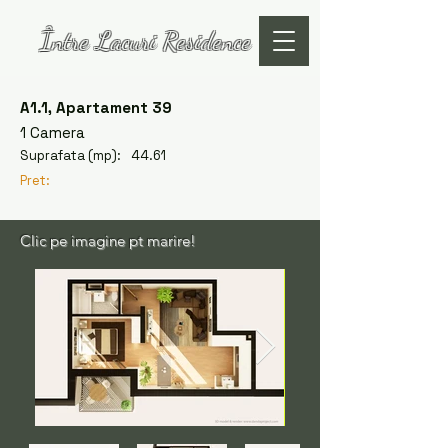
Între Lacuri Residence
A1.1, Apartament 39
1 Camera
Suprafata (mp):
44.61
Pret:
Clic pe imagine pt marire!