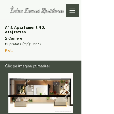
Între Lacuri Residence
A1.1, Apartament 40,
etaj retras
2 Camere
Suprafata (mp):
56.17
Pret:
Clic pe imagine pt marire!