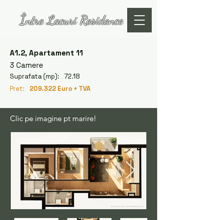
Între Lacuri Residence
A1.2, Apartament 11
3 Camere
Suprafata (mp):
72.18
Pret:
209.322 Euro + TVA
Clic pe imagine pt marire!