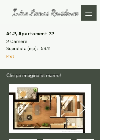
Între Lacuri Residence
A1.2, Apartament 22
2 Camere
Suprafata (mp):
58.11
Pret:
Clic pe imagine pt marire!