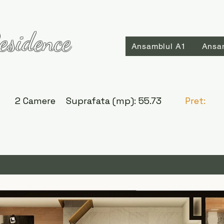
esidence
Ansamblul A1
Ansa
2 Camere
Suprafata (mp):
55.73
Pret: