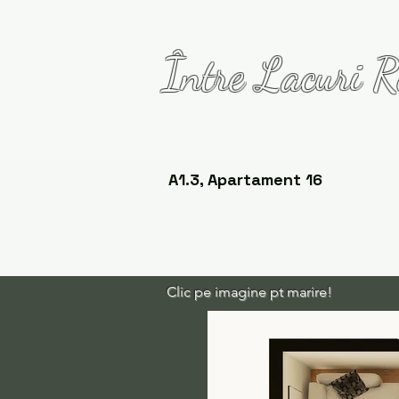
Între Lacuri R
A1.3, Apartament 16
Clic pe imagine pt marire!