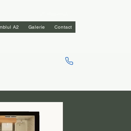
0740854664
mblul A2
Galerie
Contact