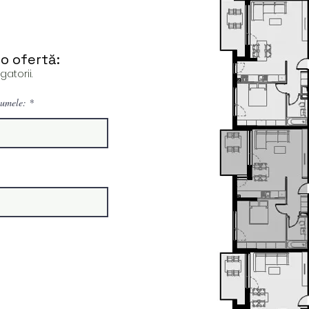
o ofertă:
atorii.
umele: