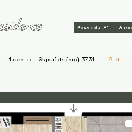
esidence
Ansamblul A1
Ansa
1 camera
Suprafata (mp):
37.31
Pret: