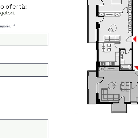
o ofertă:
atorii.
umele: