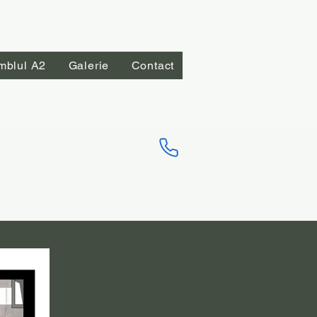
0740854664
mblul A2
Galerie
Contact