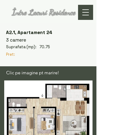
Între Lacuri Residence
A2.1, Apartament 24
3 camere
Suprafata (mp):
70.75
Pret:
Clic pe imagine pt marire!