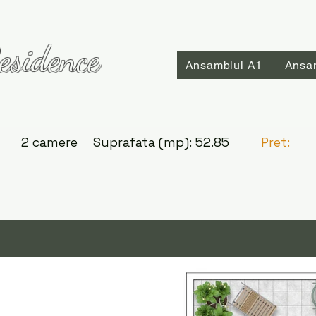
esidence
Ansamblul A1
Ansa
2 camere
Suprafata (mp):
52.85
Pret: