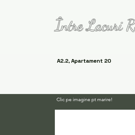
Între Lacuri R
A2.2, Apartament 20
Clic pe imagine pt marire!