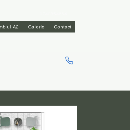
0740854664
mblul A2
Galerie
Contact