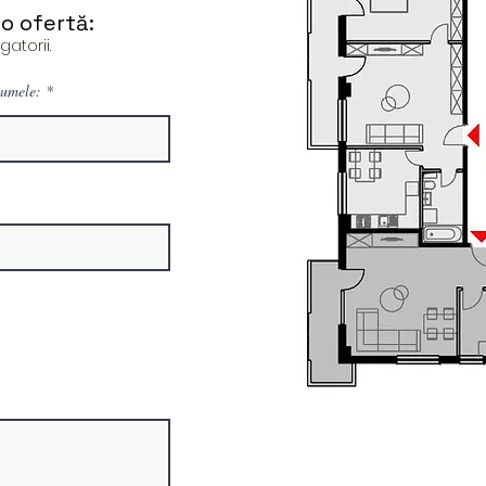
o ofertă:
atorii.
umele: