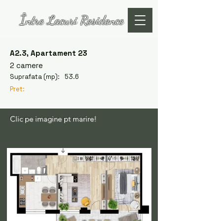
Între Lacuri Residence
A2.3, Apartament 23
2 camere
Suprafata (mp):
53.6
Pret:
Clic pe imagine pt marire!